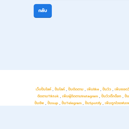
กลับ
เว็บปั้มไลค์
,
ปั้มไลค์
,
ปั้มติดตาม
,
เพิ่มlike
,
ปั้มวิว
,
เพิ่มยอดว
ติดตามTiktok
,
เพิ่มผู้ติดตามInstagram
,
ปั้มวิวติ๊กต๊อก
,
ปั้
ปั้มซัพ
,
ปั้มsup
,
ปั้มTelegram
,
ปั้มSpotify
,
เพิ่มถูกใจแฟนเ
ไอจี
,
ปั้มหัวใจติ๊กต๊อก
,
ปั๊มไลค์ไอจี
,
ปั้มติดตา