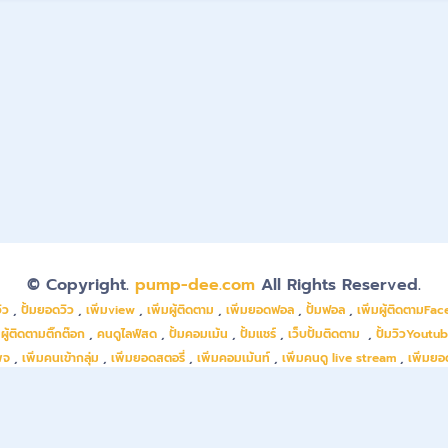
© Copyright.
pump-dee.com
All Rights Reserved.
ิว
,
ปั้มยอดวิว
,
เพิ่มview
,
เพิ่มผู้ติดตาม
,
เพิ่มยอดฟอล
,
ปั้มฟอล
,
เพิ่มผู้ติดตามFa
มผู้ติดตามติ๊กต๊อก
,
คนดูไลฟ์สด
,
ปั้มคอมเม้น
,
ปั้มแชร์
,
เว็บปั้มติดตาม
,
ปั้มวิวYoutu
พจ
,
เพิ่มคนเข้ากลุ่ม
,
เพิ่มยอดสตอรี่
,
เพิ่มคอมเม้นท์
,
เพิ่มคนดู live stream
,
เพิ่มยอ
ม Youtube
,
ปั้มยอดซับ
,
เพิ่มฟอลไอจีคนไทย
,
ปั้มหัวใจ
,
ปั้มติดตามTiktok
,
ปั้มเม้น
,