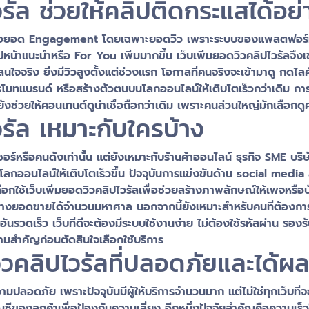
วรัล ช่วยให้คลิปติดกระแสได้อย่
่สุดคือยอด Engagement โดยเฉพาะยอดวิว เพราะระบบของแพลตฟอร์มต
ไปหน้าแนะนำหรือ For You เพิ่มมากขึ้น เว็บเพิ่มยอดวิวคลิปไวรัลจ
ใจจริง ยิ่งมีวิวสูงตั้งแต่ช่วงแรก โอกาสที่คนจริงจะเข้ามาดู กดไลค์
 โปรโมทแบรนด์ หรือสร้างตัวตนบนโลกออนไลน์ให้เติบโตเร็วกว่าเดิม กา
ังช่วยให้คอนเทนต์ดูน่าเชื่อถือกว่าเดิม เพราะคนส่วนใหญ่มักเลือกดูค
วรัล เหมาะกับใครบ้าง
ซอร์หรือคนดังเท่านั้น แต่ยังเหมาะกับร้านค้าออนไลน์ ธุรกิจ SME บริ
ออนไลน์ให้เติบโตเร็วขึ้น ปัจจุบันการแข่งขันด้าน social media ส
จึงเลือกใช้เว็บเพิ่มยอดวิวคลิปไวรัลเพื่อช่วยสร้างภาพลักษณ์ให้เพจห
ร้างยอดขายได้จำนวนมหาศาล นอกจากนี้ยังเหมาะสำหรับคนที่ต้องกา
ลาอันรวดเร็ว เว็บที่ดีจะต้องมีระบบใช้งานง่าย ไม่ต้องใช้รหัสผ่าน ร
ความสำคัญก่อนตัดสินใจเลือกใช้บริการ
ดวิวคลิปไวรัลที่ปลอดภัยและได้ผล
ามปลอดภัย เพราะปัจจุบันมีผู้ให้บริการจำนวนมาก แต่ไม่ใช่ทุกเว็บที่จ
บัญชีของลูกค้าเพื่อป้องกันความเสี่ยง อีกหนึ่งปัจจัยสำคัญคือความ