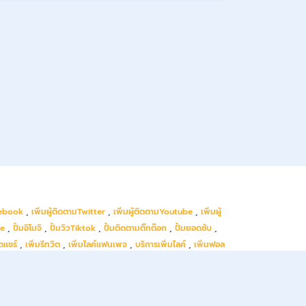
cebook
,
เพิ่มผู้ติดตามTwitter
,
เพิ่มผู้ติดตามYoutube
,
เพิ่มผู้
be
,
ปั้มอิโมจิ
,
ปั้มวิวTiktok
,
ปั้มติดตามติ๊กต๊อก
,
ปั้มยอดซับ
,
ดแชร์
,
เพิ่มรีทวิต
,
เพิ่มไลค์แฟนเพจ
,
บริการเพิ่มไลค์
,
เพิ่มฟอล
ปั้มติดตามเฟสส่วนตัว
,
ปั้มถูกใจเพจ
,
ปั้มถูกใจ