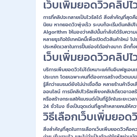
เว็บเพิ่มยอดวิวคลิปไ
การที่คลิปจะกลายเป็นไวรัลได้ สิ่งสำคัญที
นิยม หากยอดวิวพุ่งเร็ว ระบบก็จะเริ่มดันคลิป
Algorithm ให้มองว่าคลิปนั้นกำลังได้รับความสน
หลายธุรกิจใช้เทคนิคนี้เพื่อเปิดตัวสินค้าใหม่
ประหยัดเวลาในการปั้นช่องได้อย่างมาก อีกทั้งย
เว็บเพิ่มยอดวิวคลิปไ
บริการเพิ่มยอดวิวไม่ได้เหมาะแค่กับอินฟลูเอนเ
ประเภท โดยเฉพาะคนที่ต้องการสร้างตัวตนบนโลก
รู้สึกว่าแบรนด์ยังไม่น่าเชื่อถือ หลายร้านค้า
ออนไลน์ การมีคลิปไวรัลเพียงคลิปเดียวอาจส
หรือสร้างกระแสให้แบรนด์เป็นที่รู้จักในระยะเว
24 ชั่วโมง ซึ่งเป็นจุดเด่นที่ลูกค้าหลายคนให้
วิธีเลือกเว็บเพิ่มยอ
สิ่งสำคัญที่สุดในการเลือกเว็บเพิ่มยอดวิวคือคว
ง่าย เริ่มงานไว และไม่จำเป็นต้องใช้รหัสผ่าน