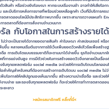
ิดตัวสินค้า หรือช่วงยิงโฆษณา หากระบบเริ่มงานช้า อาจทำให้เสียโอก
น และมีบริการหลังการขายที่พร้อมช่วยเหลือลูกค้า เว็บที่มีบริการครบวงจร
การตลาดออนไลน์มีประสิทธิภาพมากขึ้น เพราะสามารถวางแผนทำ Enga
ยทำการตลาดที่ต้องการสั่งงานจำนวนมาก
ไวรัล กับโอกาสในการสร้างรายได
 ไม่ว่าจะเป็นรายได้จากยอดขายสินค้า ค่าโฆษณา ค่าสปอนเซอร์ หรือการส
งเพิ่มขึ้น หลายคนเริ่มต้นจากการใช้เว็บเพิ่มยอดวิวคลิปไวรัลเพื่อส
ื่อถือ การเติบโตแบบธรรมชาติก็จะตามมาได้ง่ายขึ้น ธุรกิจจำนวนมากใช้
ยุคที่การแข่งขันสูง การมีตัวช่วยในการสร้างยอดวิวจึงกลายเป็นเรื่
ละรองรับทุกแพลตฟอร์ม social media จะช่วยให้การเติบโตบนโลกออนไ
ื่องมือสำคัญสำหรับคนที่ต้องการสร้างการเติบโตบน social media ไม่
ิ่มโอกาสให้คลิปถูกมองเห็นมากขึ้น สร้างความน่าเชื่อถือ และช่วยให้
ใช้งานง่าย และรองรับทุกแพลตฟอร์ม ก็จะช่วยให้การทำการตลาดออน
นระยะยาว
>สมัครสมาชิกฟรี คลิ๊กที่่นี่<