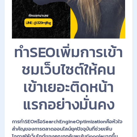
ทำSEOเพิ่มการเข้า
ชมเว็บไซต์ให้คน
เข้าเยอะติดหน้า
แรกอย่างมั่นคง
การทำSEOหรือSearchEngineOptimizationคือหัวใจ
สำคัญของการตลาดออนไลน์ยุคปัจจุบันที่ช่วยเพิ่ม
โอกาสให้เว็บไซต์ของคุณถูกค้นพบในGoogleมากขึ้น