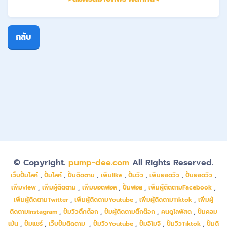
กลับ
© Copyright.
pump-dee.com
All Rights Reserved.
เว็บปั้มไลค์
,
ปั้มไลค์
,
ปั้มติดตาม
,
เพิ่มlike
,
ปั้มวิว
,
เพิ่มยอดวิว
,
ปั้มยอดวิว
,
เพิ่มview
,
เพิ่มผู้ติดตาม
,
เพิ่มยอดฟอล
,
ปั้มฟอล
,
เพิ่มผู้ติดตามFacebook
,
เพิ่มผู้ติดตามTwitter
,
เพิ่มผู้ติดตามYoutube
,
เพิ่มผู้ติดตามTiktok
,
เพิ่มผู้
ติดตามInstagram
,
ปั้มวิวติ๊กต๊อก
,
ปั้มผู้ติดตามติ๊กต๊อก
,
คนดูไลฟ์สด
,
ปั้มคอม
เม้น
,
ปั้มแชร์
,
เว็บปั้มติดตาม
,
ปั้มวิวYoutube
,
ปั้มอิโมจิ
,
ปั้มวิวTiktok
,
ปั้มติ