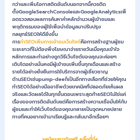
กว่าและเพิ่มโอกาสติดอันดับนอกจากนี้ควรติด
ตั้งGoogleSearchConsoleและGoogleAnalyticsเพื่
อตรวจสอบผลการค้นหาคำหลักจำนวนผู้เข้าชมและ
พฤติกรรมของผู้ใช้เพื่อนำข้อมูลมาปรับปรุง
กลยุทธ์SEOให้ดียิ่งขึ้น
การ
ทำSEOเพิ่มการเข้าชมเว็บไซต์
คือการสร้างฐานผู้ชม
ระยะยาวที่ไม่ต้องพึ่งโฆษณาจ่ายรายวันเมื่อคุณเข้าใจ
หลักการและทำอย่างถูกวิธีเว็บไซต์ของคุณจะค่อยๆ
เติบโตอย่างมั่นคงมีผู้เข้าชมเพิ่มขึ้นทุกเดือนและสร้าง
รายได้อย่างยั่งยืนการใช้บริการจากผู้เชี่ยวชาญ
ด้านSEOเช่นpump-deeก็เป็นอีกทางเลือกที่ช่วยให้คุณ
ทำSEOได้อย่างมืออาชีพด้วยเทคนิคที่ปลอดภัยเห็นผล
จริงและวัดผลได้ในทุกขั้นตอนเพราะสุดท้ายSEOไม่ใช่แค่
เรื่องของการติดอันดับแต่คือการสร้างความเชื่อมั่นให้กับ
ผู้ชมและทำให้เว็บไซต์ของคุณกลายเป็นจุดหมายปลาย
ทางที่คนอยากเข้ามาเรียนรู้และกลับมาอีกเรื่อยๆ
>สมัครสมาชิกฟรี คลิ๊กที่่นี่<