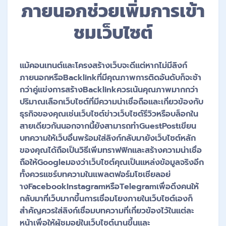
ภายนอกช่วยเพิ่มการเข้า
ชมเว็บไซต์
แม้คอนเทนต์และโครงสร้างเว็บจะดีแต่หากไม่มีลิงก์
ภายนอกหรือBacklinkที่มีคุณภาพการติดอันดับก็จะช้า
กว่าคู่แข่งการสร้างBacklinkควรเน้นคุณภาพมากกว่า
ปริมาณเลือกเว็บไซต์ที่มีความน่าเชื่อถือและเกี่ยวข้องกับ
ธุรกิจของคุณเช่นเว็บไซต์ข่าวเว็บไซต์รีวิวหรือบล็อกใน
สายเดียวกันนอกจากนี้ยังสามารถทำGuestPostเขียน
บทความให้เว็บอื่นพร้อมใส่ลิงก์กลับมายังเว็บไซต์หลัก
ของคุณได้ถือเป็นวิธีเพิ่มทราฟฟิกและสร้างความน่าเชื่อ
ถือให้Googleมองว่าเว็บไซต์คุณเป็นแหล่งข้อมูลจริงอีก
ทั้งควรแชร์บทความในแพลตฟอร์มโซเชียลอย่
างFacebookInstagramหรือTelegramเพื่อดึงคนให้
กลับมาที่เว็บมากขึ้นการเชื่อมโยงภายในเว็บไซต์เองก็
สำคัญควรใส่ลิงก์เชื่อมบทความที่เกี่ยวข้องไว้ในแต่ละ
หน้าเพื่อให้ผู้ชมอยู่ในเว็บไซต์นานขึ้นและ