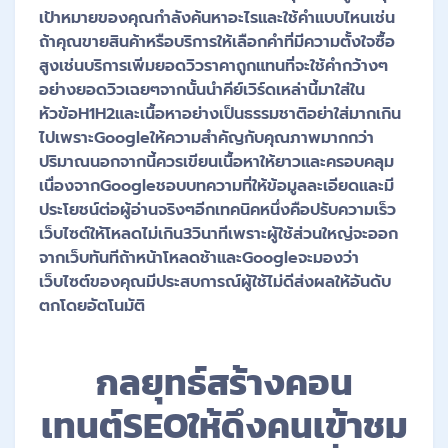
เป้าหมายของคุณกำลังค้นหาอะไรและใช้คำแบบไหนเช่น
ถ้าคุณขายสินค้าหรือบริการให้เลือกคำที่มีความตั้งใจซื้อ
สูงเช่นบริการเพิ่มยอดวิวราคาถูกแทนที่จะใช้คำกว้างๆ
อย่างยอดวิวเฉยๆจากนั้นนำคีย์เวิร์ดเหล่านี้มาใส่ใน
หัวข้อH1H2และเนื้อหาอย่างเป็นธรรมชาติอย่าใส่มากเกิน
ไปเพราะGoogleให้ความสำคัญกับคุณภาพมากกว่า
ปริมาณนอกจากนี้ควรเขียนเนื้อหาให้ยาวและครอบคลุม
เนื่องจากGoogleชอบบทความที่ให้ข้อมูลละเอียดและมี
ประโยชน์ต่อผู้อ่านจริงๆอีกเทคนิคหนึ่งคือปรับความเร็ว
เว็บไซต์ให้โหลดไม่เกิน3วินาทีเพราะผู้ใช้ส่วนใหญ่จะออก
จากเว็บทันทีถ้าหน้าโหลดช้าและGoogleจะมองว่า
เว็บไซต์ของคุณมีประสบการณ์ผู้ใช้ไม่ดีส่งผลให้อันดับ
ตกโดยอัตโนมัติ
กลยุทธ์สร้างคอน
เทนต์SEOให้ดึงคนเข้าชม