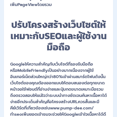
เพิ่มPageViewโดยรวม
ปรับโครงสร้างเว็บไซต์ให้
เหมาะกับSEOและผู้ใช้งาน
มือถือ
Googleให้ความสำคัญกับเว็บไซต์ที่รองรับมือถือ
หรือMobileFriendlyเป็นอย่างมากเนื่องจากผู้ใช้
อินเทอร์เน็ตส่วนใหญ่กว่า80%เข้าผ่านสมาร์ตโฟนดังนั้น
เว็บไซต์ของคุณต้องออกแบบให้ตอบสนองต่อทุกขนาด
หน้าจอใช้ฟอนต์ที่อ่านง่ายและปุ่มกดขนาดเหมาะมือรวม
ถึงตรวจสอบให้แน่ใจว่าระบบนำทางชัดเจนค้นหาเนื้อหาได้
ง่ายอีกประเด็นสำคัญคือโครงสร้างURLควรสั้นและมี
คีย์เวิร์ดที่เกี่ยวข้องเช่นwww.pump-dee.com/
ทำseoเพิ่มยอดเข้าชมจะช่วยให้Googleเข้าใจเนื้อหาได้ดี