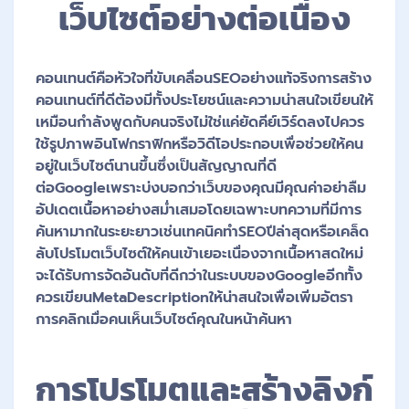
เว็บไซต์อย่างต่อเนื่อง
คอนเทนต์คือหัวใจที่ขับเคลื่อนSEOอย่างแท้จริงการสร้าง
คอนเทนต์ที่ดีต้องมีทั้งประโยชน์และความน่าสนใจเขียนให้
เหมือนกำลังพูดกับคนจริงไม่ใช่แค่ยัดคีย์เวิร์ดลงไปควร
ใช้รูปภาพอินโฟกราฟิกหรือวิดีโอประกอบเพื่อช่วยให้คน
อยู่ในเว็บไซต์นานขึ้นซึ่งเป็นสัญญาณที่ดี
ต่อGoogleเพราะบ่งบอกว่าเว็บของคุณมีคุณค่าอย่าลืม
อัปเดตเนื้อหาอย่างสม่ำเสมอโดยเฉพาะบทความที่มีการ
ค้นหามากในระยะยาวเช่นเทคนิคทำSEOปีล่าสุดหรือเคล็ด
ลับโปรโมตเว็บไซต์ให้คนเข้าเยอะเนื่องจากเนื้อหาสดใหม่
จะได้รับการจัดอันดับที่ดีกว่าในระบบของGoogleอีกทั้ง
ควรเขียนMetaDescriptionให้น่าสนใจเพื่อเพิ่มอัตรา
การคลิกเมื่อคนเห็นเว็บไซต์คุณในหน้าค้นหา
การโปรโมตและสร้างลิงก์