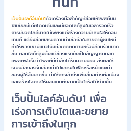
ทันที
เว็บปั้มไลค์อันดับ1
คือเครื่องมือสำคัญที่ช่วยให้โพสต์บน
โซเชียลมีเดียโดดเด่นและมียอดไลค์สูงในเวลารวดเร็ว
การมียอดไลค์มากไม่เพียงแต่สร้างความน่าสนใจให้คอน
เทนต์ แต่ยังช่วยเสริมความน่าเชื่อถือในสายตาผู้ชมใหม่
ทำให้พวกเขามีแนวโน้มที่จะกดติดตามหรือมีส่วนร่วมมาก
ขึ้น ยอดไลค์ที่สูงตั้งแต่ช่วงแรกยังเป็นสัญญาณบอก
แพลตฟอร์มว่าโพสต์นี้กำลังได้รับความนิยม ส่งผลให้
ระบบอัลกอริธึมเลือกนำไปแสดงในฟีดหรือหน้าแนะนำ
ของผู้ใช้อื่นมากขึ้น ทำให้การเข้าถึงเพิ่มขึ้นอย่างต่อเนื่อง
และสร้างโอกาสให้คอนเทนต์กลายเป็นไวรัลได้ง่ายขึ้น
เว็บปั้มไลค์อันดับ1 เพื่อ
เร่งการเติบโตและขยาย
การเข้าถึงในทุก