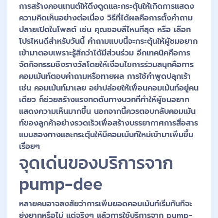
การสร้างคอนเทนต์ให้ดึงดูดและกระตุ้นให้เกิดการแสดง
ความคิดเห็นอย่างต่อเนื่อง วิธีที่ได้ผลคือการตั้งคำถาม
ปลายเปิดในโพสต์ เช่น คุณชอบสีไหนที่สุด หรือ เลือก
โปรไหนดีสำหรับวันนี้ คำถามแบบนี้จะกระตุ้นให้ผู้ชมอยาก
เข้ามาตอบเพราะรู้สึกว่าได้มีส่วนร่วม อีกเทคนิคคือการ
จัดกิจกรรมชิงรางวัลโดยให้เงื่อนไขการร่วมสนุกคือการ
คอมเม้นท์ตอบคำถามหรือทายผล การใช้คำพูดปลุกเร้า
เช่น คอมเม้นท์มาเลย อย่าปล่อยให้เพื่อนคอมเม้นท์อยู่คน
เดียว ก็ช่วยสร้างแรงกดดันทางบวกที่ทำให้ผู้ชมอยาก
แสดงความเห็นมากขึ้น นอกจากนี้ควรตอบกลับคอมเม้น
ท์ของลูกค้าอย่างรวดเร็วเพื่อสร้างบรรยากาศการสื่อสาร
แบบสองทางและกระตุ้นให้มีคอมเม้นท์ใหม่เข้ามาเพิ่มขึ้น
เรื่อยๆ
จุดเด่นของบริการจาก
pump-dee
หลายคนอาจสงสัยว่าการเพิ่มยอดคอมเม้นท์เริ่มทันทีจะ
ยุ่งยากหรือไม่ แต่จริงๆ แล้วการใช้บริการจาก pump-