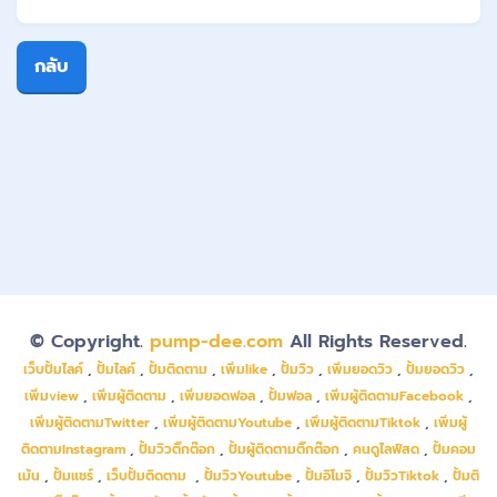
กลับ
© Copyright.
pump-dee.com
All Rights Reserved.
เว็บปั้มไลค์
,
ปั้มไลค์
,
ปั้มติดตาม
,
เพิ่มlike
,
ปั้มวิว
,
เพิ่มยอดวิว
,
ปั้มยอดวิว
,
เพิ่มview
,
เพิ่มผู้ติดตาม
,
เพิ่มยอดฟอล
,
ปั้มฟอล
,
เพิ่มผู้ติดตามFacebook
,
เพิ่มผู้ติดตามTwitter
,
เพิ่มผู้ติดตามYoutube
,
เพิ่มผู้ติดตามTiktok
,
เพิ่มผู้
ติดตามInstagram
,
ปั้มวิวติ๊กต๊อก
,
ปั้มผู้ติดตามติ๊กต๊อก
,
คนดูไลฟ์สด
,
ปั้มคอม
เม้น
,
ปั้มแชร์
,
เว็บปั้มติดตาม
,
ปั้มวิวYoutube
,
ปั้มอิโมจิ
,
ปั้มวิวTiktok
,
ปั้มติ