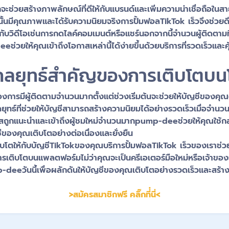
ะช่วยสร้างภาพลักษณ์ที่ดีให้กับแบรนด์และเพิ่มความน่าเชื่อถือในส
ต์นั้นมีคุณภาพและได้รับความนิยมจริงการปั้มฟอลTikTok เร็วจึงช่วยดึ
ับวิดีโอเช่นการกดไลค์คอมเมนต์หรือแชร์นอกจากนี้จำนวนผู้ติดตามที่
่วยให้คุณเข้าถึงโอกาสเหล่านี้ได้ง่ายขึ้นด้วยบริการที่รวดเร็วและคุ้
 กลยุทธ์สำคัญของการเติบโตบนโ
ื่องการมีผู้ติดตามจำนวนมากตั้งแต่ช่วงเริ่มต้นจะช่วยให้บัญชีของค
ยุทธ์ที่ช่วยให้บัญชีสามารถสร้างความนิยมได้อย่างรวดเร็วเมื่อจำนวนผ
าสถูกแนะนำและเข้าถึงผู้ชมใหม่จำนวนมากpump-deeช่วยให้คุณใช้กลยุท
ีของคุณเติบโตอย่างต่อเนื่องและยั่งยืน
โตให้กับบัญชีTikTokของคุณบริการปั้มฟอลTikTok เร็วของเราช่วยให
ารเติบโตบนแพลตฟอร์มไม่ว่าคุณจะเป็นครีเอเตอร์มือใหม่หรือเจ้าของธ
p-deeวันนี้เพื่อผลักดันให้บัญชีของคุณเติบโตอย่างรวดเร็วและสร้า
>สมัครสมาชิกฟรี คลิ๊กที่่นี่<