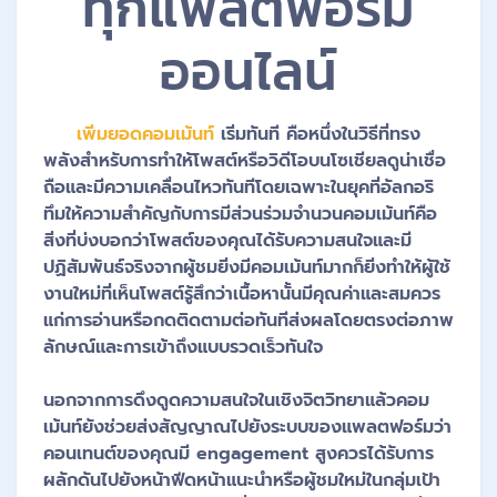
ทุกแพลตฟอร์ม
ออนไลน์
เพิ่มยอดคอมเม้นท์
เริ่มทันที คือหนึ่งในวิธีที่ทรง
พลังสำหรับการทำให้โพสต์หรือวิดีโอบนโซเชียลดูน่าเชื่อ
ถือและมีความเคลื่อนไหวทันทีโดยเฉพาะในยุคที่อัลกอริ
ทึมให้ความสำคัญกับการมีส่วนร่วมจำนวนคอมเม้นท์คือ
สิ่งที่บ่งบอกว่าโพสต์ของคุณได้รับความสนใจและมี
ปฏิสัมพันธ์จริงจากผู้ชมยิ่งมีคอมเม้นท์มากก็ยิ่งทำให้ผู้ใช้
งานใหม่ที่เห็นโพสต์รู้สึกว่าเนื้อหานั้นมีคุณค่าและสมควร
แก่การอ่านหรือกดติดตามต่อทันทีส่งผลโดยตรงต่อภาพ
ลักษณ์และการเข้าถึงแบบรวดเร็วทันใจ
นอกจากการดึงดูดความสนใจในเชิงจิตวิทยาแล้วคอม
เม้นท์ยังช่วยส่งสัญญาณไปยังระบบของแพลตฟอร์มว่า
คอนเทนต์ของคุณมี engagement สูงควรได้รับการ
ผลักดันไปยังหน้าฟีดหน้าแนะนำหรือผู้ชมใหม่ในกลุ่มเป้า