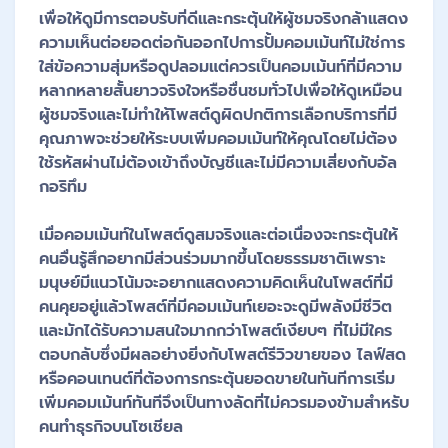
เพื่อให้ดูมีการตอบรับที่ดีและกระตุ้นให้ผู้ชมจริงกล้าแสดง
ความเห็นต่อยอดต่อกันออกไปการปั้มคอมเม้นท์ไม่ใช่การ
ใส่ข้อความสุ่มหรือดูปลอมแต่ควรเป็นคอมเม้นท์ที่มีความ
หลากหลายสั้นยาวจริงใจหรือชื่นชมทั่วไปเพื่อให้ดูเหมือน
ผู้ชมจริงและไม่ทำให้โพสต์ดูผิดปกติการเลือกบริการที่มี
คุณภาพจะช่วยให้ระบบเพิ่มคอมเม้นท์ให้คุณโดยไม่ต้อง
ใช้รหัสผ่านไม่ต้องเข้าถึงบัญชีและไม่มีความเสี่ยงกับอัล
กอริทึม
เมื่อคอมเม้นท์ในโพสต์ดูสมจริงและต่อเนื่องจะกระตุ้นให้
คนอื่นรู้สึกอยากมีส่วนร่วมมากขึ้นโดยธรรมชาติเพราะ
มนุษย์มีแนวโน้มจะอยากแสดงความคิดเห็นในโพสต์ที่มี
คนคุยอยู่แล้วโพสต์ที่มีคอมเม้นท์เยอะจะดูมีพลังมีชีวิต
และมักได้รับความสนใจมากกว่าโพสต์เงียบๆ ที่ไม่มีใคร
ตอบกลับซึ่งมีผลอย่างยิ่งกับโพสต์รีวิวขายของ ไลฟ์สด
หรือคอนเทนต์ที่ต้องการกระตุ้นยอดขายในทันทีการเริ่ม
เพิ่มคอมเม้นท์ทันทีจึงเป็นทางลัดที่ไม่ควรมองข้ามสำหรับ
คนทำธุรกิจบนโซเชียล