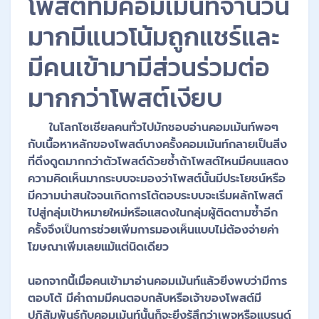
โพสต์ที่มีคอมเม้นท์จำนวน
มากมีแนวโน้มถูกแชร์และ
มีคนเข้ามามีส่วนร่วมต่อ
มากกว่าโพสต์เงียบ
ในโลกโซเชียลคนทั่วไปมักชอบอ่านคอมเม้นท์พอๆ
กับเนื้อหาหลักของโพสต์บางครั้งคอมเม้นท์กลายเป็นสิ่ง
ที่ดึงดูดมากกว่าตัวโพสต์ด้วยซ้ำถ้าโพสต์ไหนมีคนแสดง
ความคิดเห็นมากระบบจะมองว่าโพสต์นั้นมีประโยชน์หรือ
มีความน่าสนใจจนเกิดการโต้ตอบระบบจะเริ่มผลักโพสต์
ไปสู่กลุ่มเป้าหมายใหม่หรือแสดงในกลุ่มผู้ติดตามซ้ำอีก
ครั้งจึงเป็นการช่วยเพิ่มการมองเห็นแบบไม่ต้องจ่ายค่า
โฆษณาเพิ่มเลยแม้แต่นิดเดียว
นอกจากนี้เมื่อคนเข้ามาอ่านคอมเม้นท์แล้วยิ่งพบว่ามีการ
ตอบโต้ มีคำถามมีคนตอบกลับหรือเจ้าของโพสต์มี
ปฏิสัมพันธ์กับคอมเม้นท์นั้นก็จะยิ่งรู้สึกว่าเพจหรือแบรนด์