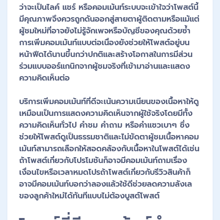
ว่าจะเป็นไลค์ แชร์ หรือคอมเม้นท์ระบบจะเข้าใจว่าโพสต์นี้
มีคุณภาพจึงควรถูกดันออกสู่สายตาผู้ติดตามหรือแม้แต่
ผู้ชมใหม่ที่อาจยังไม่รู้จักเพจหรือบัญชีของคุณด้วยซ้ำ
การเพิ่มคอมเม้นท์แบบต่อเนื่องยังช่วยให้โพสต์อยู่บน
หน้าฟีดได้นานขึ้นกว่าปกติและสร้างโอกาสในการมีส่วน
ร่วมแบบออร์แกนิกจากผู้ชมจริงที่เข้ามาอ่านและแสดง
ความคิดเห็นต่อ
บริการเพิ่มคอมเม้นท์ที่ดีจะเน้นความเนียนของเนื้อหาให้ดู
เหมือนเป็นการแสดงความคิดเห็นจากผู้ใช้จริงโดยมีทั้ง
ความคิดเห็นทั่วไป คำชม คำถาม หรือคำแซวเบาๆ ซึ่ง
ช่วยให้โพสต์ดูเป็นธรรมชาติและไม่ขัดตาผู้ชมเนื้อหาคอม
เม้นท์สามารถเลือกให้สอดคล้องกับเนื้อหาในโพสต์ได้เช่น
ถ้าโพสต์เกี่ยวกับโปรโมชันก็อาจมีคอมเม้นท์ถามเรื่อง
เงื่อนไขหรือเวลาหมดโปรถ้าโพสต์เกี่ยวกับรีวิวสินค้าก็
อาจมีคอมเม้นท์บอกว่าลองแล้วใช้ดีช่วยลดความลังเล
ของลูกค้าใหม่ได้ทันทีแบบไม่ต้องบูสต์โพสต์