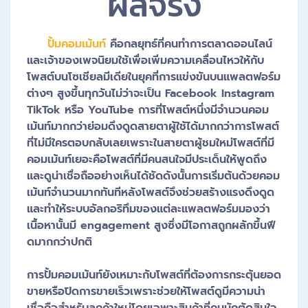
ผลจริง
ปั้มคอมเม้นท์
คือกลยุทธ์ที่คนทำการตลาดออนไลน์
และเจ้าของเพจนิยมใช้เพื่อเพิ่มความเคลื่อนไหวให้กับ
โพสต์บนโซเชียลมีเดียในยุคที่การแข่งขันบนแพลตฟอร์ม
ต่างๆ สูงขึ้นทุกวันไม่ว่าจะเป็น Facebook Instagram
TikTok หรือ YouTube การที่โพสต์หนึ่งมีจำนวนคอม
เม้นท์มากกว่าย่อมดึงดูดสายตาผู้ใช้ได้มากกว่าการโพสต์
ที่ไม่มีใครตอบกลับเลยเพราะในสายตาผู้ชมใหม่โพสต์ที่มี
คอมเม้นท์เยอะคือโพสต์ที่มีคนสนใจมีประเด็นให้พูดถึง
และดูน่าเชื่อถืออย่างเห็นได้ชัดดังนั้นการเริ่มต้นด้วยคอม
เม้นท์จำนวนมากทันทีหลังโพสต์จึงช่วยสร้างแรงดึงดูด
และทำให้ระบบอัลกอริทึมของแต่ละแพลตฟอร์มมองว่า
เนื้อหานั้นมี engagement สูงซึ่งมีโอกาสถูกผลักขึ้นฟี
ดมากกว่าปกติ
การปั้มคอมเม้นท์ยังเหมาะกับโพสต์ที่ต้องการกระตุ้นยอด
ขายหรือปิดการขายเร็วเพราะช่วยให้โพสต์ดูมีความน่า