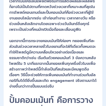
เวลาที่ไม่มีใครเล่นแพลตฟอร์มการแสดงผลและผลลัพธ์
ก็อาจไม่เป็นไปตามที่คาดหวังช่วงเวลาที่เหมาะสมที่สุดใน
การโพสต์คอนเทนต์และปั้มคอมเม้นท์คือช่วงเวลาที่ผู้ใช้
งานออนไลน์มากเช่น เช้าก่อนทำงาน เวลากลางวัน หรือ
ช่วงเย็นหลังเลิกงานโดยเฉพาะช่วงวันจันทร์ถึงศุกร์
เพราะเป็นช่วงที่คนมักเปิดมือถือและเลื่อนดูฟีด
นอกจากนี้การกระจายคอมเม้นท์ให้ค่อยๆ ทยอยเพิ่มทีละ
ส่วนในช่วงเวลาหลายชั่วโมงแทนที่จะใส่ทีเดียวทั้งหมดจะ
ทำให้โพสต์ดูมีความเคลื่อนไหวอย่างต่อเนื่องและ
ธรรมชาติกว่าเช่น เริ่มต้นด้วยคอมเม้นท์ 3 ข้อความหลัง
โพสต์ใน 5 นาทีแรกจากนั้นทยอยเพิ่มทุกครึ่งชั่วโมงเพื่อ
สร้างภาพว่าโพสต์นี้กำลังเป็นที่สนใจและมีคนพูดถึง
เรื่อยๆ วิธีนี้จะช่วยให้การเพิ่มคอมเม้นท์ทำงานร่วมกับอัล
กอริทึมได้ดียิ่งขึ้นและเกิด engagement จริงตามมาได้
ง่ายขึ้นกว่าการปั้มแบบเร่งรีบ
ปั้มคอมเม้นท์ คือการวาง