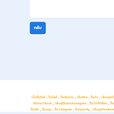
กลับ
เว็บปั้มไลค์
,
ปั้มไลค์
,
ปั้มติดตาม
,
เพิ่มlike
,
ปั้มวิว
,
เพิ่มยอดว
ติดตามTiktok
,
เพิ่มผู้ติดตามInstagram
,
ปั้มวิวติ๊กต๊อก
,
ปั้
ปั้มซัพ
,
ปั้มsup
,
ปั้มTelegram
,
ปั้มSpotify
,
เพิ่มถูกใจแฟนเ