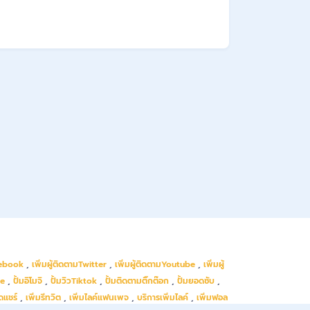
cebook
,
เพิ่มผู้ติดตามTwitter
,
เพิ่มผู้ติดตามYoutube
,
เพิ่มผู้
be
,
ปั้มอิโมจิ
,
ปั้มวิวTiktok
,
ปั้มติดตามติ๊กต๊อก
,
ปั้มยอดซับ
,
ดแชร์
,
เพิ่มรีทวิต
,
เพิ่มไลค์แฟนเพจ
,
บริการเพิ่มไลค์
,
เพิ่มฟอล