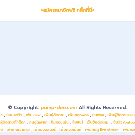
>สมัครสมาชิกฟรี คลิ๊กที่่นี่<
© Copyright.
pump-dee.com
All Rights Reserved.
ิว
,
ปั้มยอดวิว
,
เพิ่มview
,
เพิ่มผู้ติดตาม
,
เพิ่มยอดฟอล
,
ปั้มฟอล
,
เพิ่มผู้ติดตามFa
มผู้ติดตามติ๊กต๊อก
,
คนดูไลฟ์สด
,
ปั้มคอมเม้น
,
ปั้มแชร์
,
เว็บปั้มติดตาม
,
ปั้มวิวYoutu
พจ
,
เพิ่มคนเข้ากลุ่ม
,
เพิ่มยอดสตอรี่
,
เพิ่มคอมเม้นท์
,
เพิ่มคนดู live stream
,
เพิ่มยอ